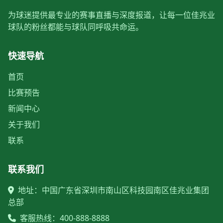
为球迷提供最专业的赛事直播与深度报道，让每一位佳兆业
球队的粉丝都能与球队同呼吸共命运。
快速导航
首页
比赛预告
新闻中心
关于我们
联系
联系我们
地址：中国广东省深圳市南山区科技园南区佳兆业集团
总部
客服热线：400-888-8888