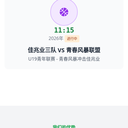
11:15
2026年
进行中
佳兆业三队 VS 青春风暴联盟
U19青年联赛 - 青春风暴冲击佳兆业
我们的优势