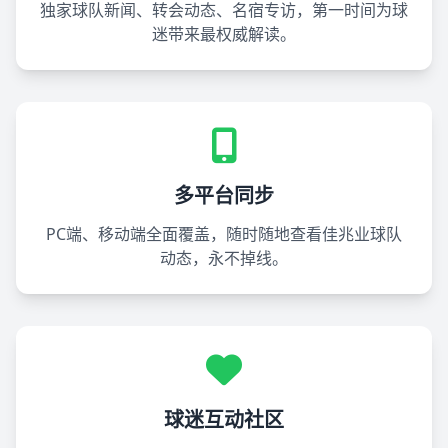
独家球队新闻、转会动态、名宿专访，第一时间为球
迷带来最权威解读。
多平台同步
PC端、移动端全面覆盖，随时随地查看佳兆业球队
动态，永不掉线。
球迷互动社区