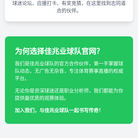
球迷论坛、应援打卡、有奖竞猜，在这里找到志同道
合的伙伴。
为何选择佳兆业球队官网？
我们是佳兆业球队的官方合作伙伴，第一手掌握球
队动态，无广告无杂音，专注体育赛事直播的权威
平台。
无论你是资深球迷还是职业分析师，我们都能为你
提供最优质的观赛体验。
加入我们，与佳兆业球队一起书写传奇！