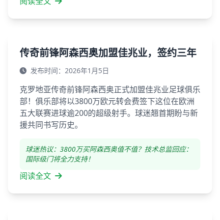
阅读全文
传奇前锋阿森西奥加盟佳兆业，签约三年
发布时间：2026年1月5日
克罗地亚传奇前锋阿森西奥正式加盟佳兆业足球俱乐
部！俱乐部将以3800万欧元转会费签下这位在欧洲
五大联赛进球逾200的超级射手。球迷翘首期盼与新
援共同书写历史。
球迷热议：3800万买阿森西奥值不值？技术总监回应：
国际级门将全力支持！
阅读全文