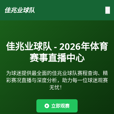
佳兆业球队
佳兆业球队 - 2026年体育
赛事直播中心
为球迷提供最全面的佳兆业球队赛程查询、精
彩赛况直播与深度分析，助力每一位球迷观赛
无忧！
立即观赛