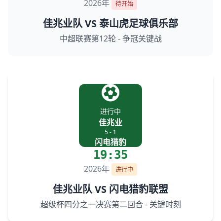
2026年
待开始
佳兆业队 VS 泰山虎足球俱乐部
中超联赛第12轮 - 争冠关键战
进行中
佳兆业
5 - 1
闪电猎豹
19:35
2026年
进行中
佳兆业队 VS 闪电猎豹联盟
超级杯四分之一决赛第二回合 - 关键时刻