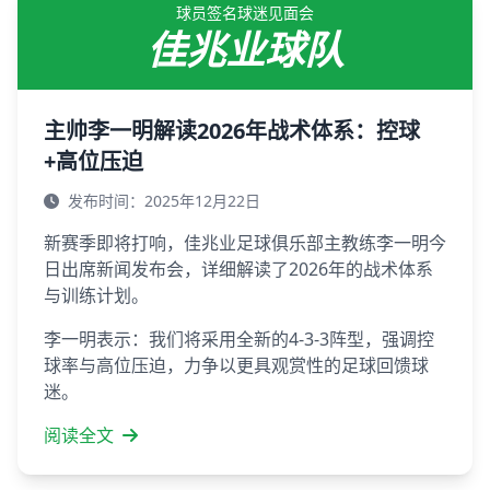
球员签名球迷见面会
佳兆业球队
主帅李一明解读2026年战术体系：控球
+高位压迫
发布时间：2025年12月22日
新赛季即将打响，佳兆业足球俱乐部主教练李一明今
日出席新闻发布会，详细解读了2026年的战术体系
与训练计划。
李一明表示：我们将采用全新的4-3-3阵型，强调控
球率与高位压迫，力争以更具观赏性的足球回馈球
迷。
阅读全文